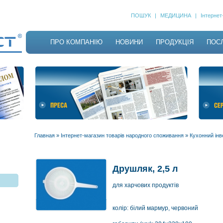
ПОШУК
|
МЕДИЦИНА
|
Інтерне
ПРО КОМПАНІЮ
НОВИНИ
ПРОДУКЦІЯ
ПОС
Главная
»
Інтернет-магазин товарів народного споживання
»
Кухонний інв
Друшляк, 2,5 л
для харчових продуктів
колір: білий мармур, червоний