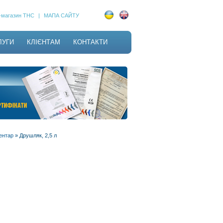
т-магазин ТНС
|
МАПА САЙТУ
ЛУГИ
КЛІЄНТАМ
КОНТАКТИ
ентар
»
Друшляк, 2,5 л