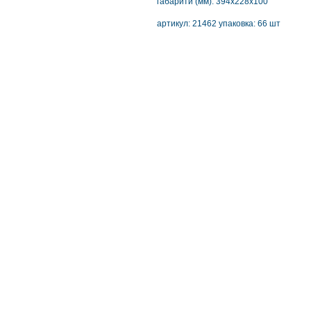
габарити (мм): 394х228х100
артикул: 21462 упаковка: 66 шт